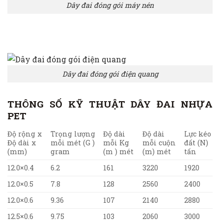
Dây đai đóng gói máy nén
Dây đai đóng gói điện quang
THÔNG SỐ KỸ THUẬT DÂY ĐAI NHỰA
PET
Độ rộng x
Trọng lượng
Độ dài
Độ dài
Lực kéo
Độ dài x
mỗi mét (G )
mỗi Kg
mỗi cuộn
đất (N)
(mm)
gram
(m ) mét
(m) mét
tấn
12.0×0.4
6.2
161
3220
1920
12.0×0.5
7.8
128
2560
2400
12.0×0.6
9.36
107
2140
2880
12.5×0.6
9.75
103
2060
3000