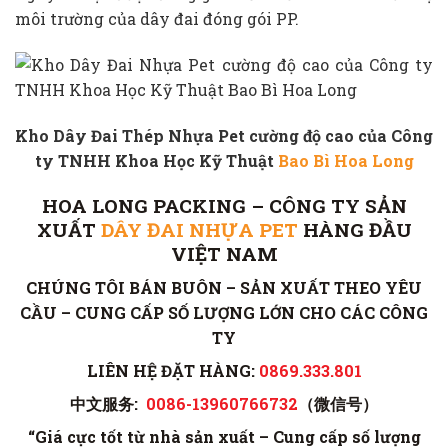
môi trường của dây đai đóng gói PP.
Kho Dây Đai Thép Nhựa Pet cường độ cao của Công
ty TNHH Khoa Học Kỹ Thuật
Bao Bì Hoa Long
HOA LONG PACKING
– CÔNG TY SẢN
XUẤT
DÂY ĐAI NHỰA PET
HÀNG ĐẦU
VIỆT NAM
CHÚNG TÔI BÁN BUÔN – SẢN XUẤT THEO YÊU
CẦU – CUNG CẤP SỐ LƯỢNG LỚN CHO CÁC CÔNG
TY
LIÊN HỆ ĐẶT HÀNG:
0869.333.801
中文服务:
0086-13960766732
（微信号）
“Giá cực tốt từ nhà sản xuất – Cung cấp số lượng