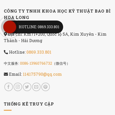
CÔNG TY TNHH KHOA HỌC KỸ THUẬT BAO BÌ
HOA LONG
HOTLINE: 0869.333.801
Địa chỉ: Km71+200, Quốc lộ 5A, Kim Xuyên - Kim
Thành - Hải Dương
Hotline:
0869.333.801
中文服务:
0086-13960766732
（微信号）
Email:
114175790@qq.com
THỐNG KÊ TRUY CẬP