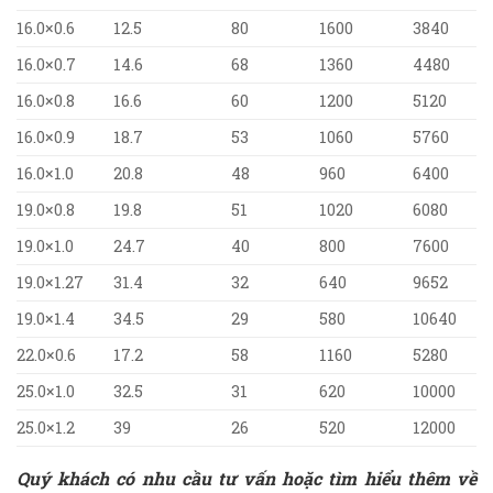
16.0×0.6
12.5
80
1600
3840
16.0×0.7
14.6
68
1360
4480
16.0×0.8
16.6
60
1200
5120
16.0×0.9
18.7
53
1060
5760
16.0×1.0
20.8
48
960
6400
19.0×0.8
19.8
51
1020
6080
19.0×1.0
24.7
40
800
7600
19.0×1.27
31.4
32
640
9652
19.0×1.4
34.5
29
580
10640
22.0×0.6
17.2
58
1160
5280
25.0×1.0
32.5
31
620
10000
25.0×1.2
39
26
520
12000
Quý khách có nhu cầu tư vấn hoặc tìm hiểu thêm về